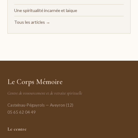
Une spiritualité incarnée et laïque
Tous les articles →
Le Corps Mémoire
Centre de ressourcement et de retraite spirituelle
Castelnau-Pégayrols — Aveyron (12)
05 65 62 04 49
Le centre