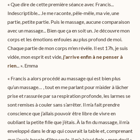
« Que dire de cette première séance avec Francis...
Indescriptible... Je me raconte, pêle-mêle, ma vie, une
partie, petite partie. Puis le massage, aucune comparaison
avec un massage... Bien que ça en soit un. Je découvre mon
corps et les émotions enfouies au plus profond de moi.
Chaque partie de mon corps m'en révèle. Il est 17h, je suis
vidée, mon esprit est vide,
j'arrive enfin à ne penser à
rien
... ». Emma
« Francis a alors procédé au massage qui est bien plus
qu’un massage… , tout en me parlant pour m’aider à lâcher
prise et rassurée par sa respiration profonde, les larmes se
sont remises à couler sans s’arrêter. Il m’a fait prendre
conscience que j’allais pouvoir être libre de vivre en
oubliant la petite fille que j’étais. À la fin du massage, il m’a
enveloppé dans le drap qui couvrait la table et, comprenant
que j’avais besoin d’être seule, il m’a laissé finir « mon deuil »