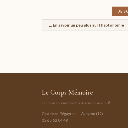
JE 
←
En savoir un peu plus sur l haptonomie
Le Corps Mémoire
Centre de ressourcement et de retraite spirituelle
Castelnau-Pégayrols — Aveyron (12)
05 65 62 04 49