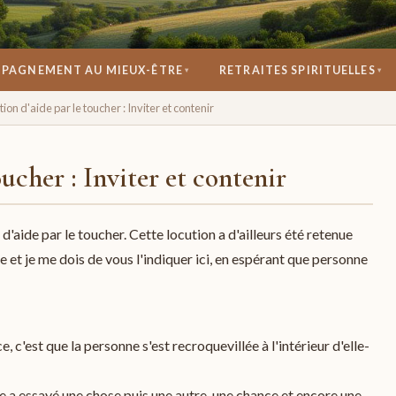
PAGNEMENT AU MIEUX-ÊTRE
RETRAITES SPIRITUELLES
▾
▾
se réconcilier avec soi.
tion d'aide par le toucher : Inviter et contenir
ucher : Inviter et contenir
 d'aide par le toucher. Cette locution a d'ailleurs été retenue
 je me dois de vous l'indiquer ici, en espérant que personne
, c'est que la personne s'est recroquevillée à l'intérieur d'elle-
lle a essayé une chose puis une autre, une chance et encore une