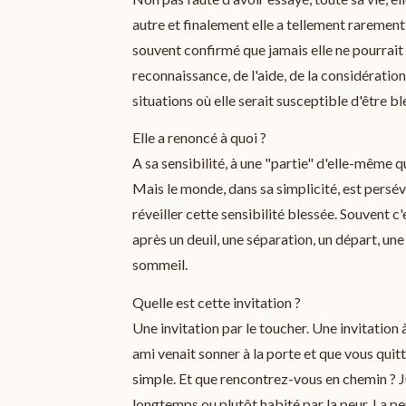
autre et finalement elle a tellement rarement 
souvent confirmé que jamais elle ne pourrait r
reconnaissance, de l'aide, de la considération, 
situations où elle serait susceptible d'être b
Elle a renoncé à quoi ?
A sa sensibilité, à une "partie" d'elle-même qui
Mais le monde, dans sa simplicité, est persé
réveiller cette sensibilité blessée. Souvent 
après un deuil, une séparation, un départ, une
sommeil.
Quelle est cette invitation ?
Une invitation par le toucher. Une invitation
ami venait sonner à la porte et que vous quittie
simple. Et que rencontrez-vous en chemin ? J
longtemps ou plutôt habité par la peur. La peu