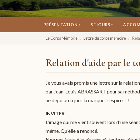
PRÉSENTATION
SÉJOURS
ACCOM
▾
▾
Un espace pour se retrouver, se ressourcer, 
Le Corps Mémoire
Lettre du corps mémoire
Rela
Relation d'aide par le to
Je vous avais promis une lettre sur la relation
par Jean-Louis ABRASSART pour sa méthode et
ne dépose un jour la marque "respirer" !
INVITER
L'image qui me vient souvent lors d'une séance
même. Qu'elle a renoncé.
Non pas faute d'avoir essayé, toute sa vie, e