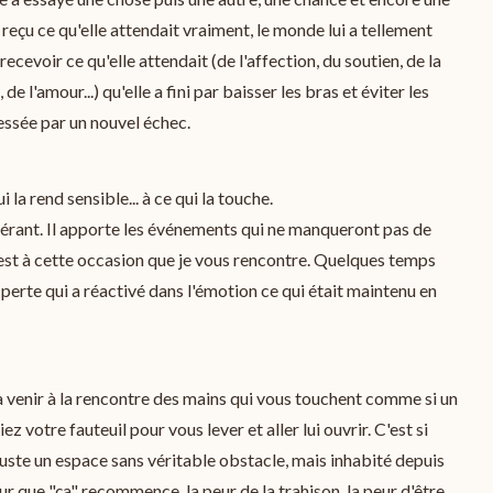
reçu ce qu'elle attendait vraiment, le monde lui a tellement
ecevoir ce qu'elle attendait (de l'affection, du soutien, de la
de l'amour...) qu'elle a fini par baisser les bras et éviter les
lessée par un nouvel échec.
 la rend sensible... à ce qui la touche.
vérant. Il apporte les événements qui ne manqueront pas de
c'est à cette occasion que je vous rencontre. Quelques temps
 perte qui a réactivé dans l'émotion ce qui était maintenu en
 à venir à la rencontre des mains qui vous touchent comme si un
z votre fauteuil pour vous lever et aller lui ouvrir. C'est si
uste un espace sans véritable obstacle, mais inhabité depuis
r que "ça" recommence, la peur de la trahison, la peur d'être.