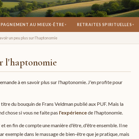
PAGNEMENT AU MIEUX-ÊTRE
RETRAITES SPIRITUELLES
▾
▾
se réconcilier avec soi.
avoir un peu plus sur l'haptonomie
ur l'haptonomie
 demande à en savoir plus sur l'haptonomie. J'en profite pour
le titre du bouquin de Frans Veldman publié aux PUF. Mais la
nd chose si vous ne faite pas
l'expérience
de l'haptonomie.
r et en fin de compte une manière d'être, d'être ensemble. Il ne
par exemple dans le massage de bien-être que je pratique, mais