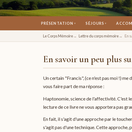
PRÉSENTATION
SÉJOURS
ACCOM
▾
▾
Un espace pour se retrouver, se ressourcer, 
Le Corps Mémoire
Lettre du corps mémoire
En s
En savoir un peu plus s
Un certain "Francis", (ce n'est pas moi !) me
vous faire part de ma réponse :
Haptonomie, science de l'affectivité. C'est 
lecture de ce livre ne vous apportera pas gra
En fait, il s'agit d'une approche par le touche
s'agit pas d'une technique. Cette approche, 