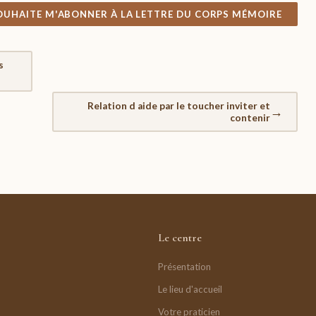
SOUHAITE M'ABONNER À LA LETTRE DU CORPS MÉMOIRE
s
Relation d aide par le toucher inviter et
→
contenir
Le centre
Présentation
Le lieu d'accueil
Votre praticien