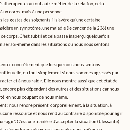
ésithérapeute ou tout autre métier de la relation, cette
à un corps, mais à une personne.
 les gestes des soignants, il s'avère qu'une certaine
nsidère un symptôme, une maladie (le cancer de la 236) une
 ce corps. C'est subtil et cela passe inaperçu quelquefois
aniser soi-même dans les situations où nous nous sentons
menter concrètement que lorsque nous nous sentons
onflictuelle, ou tout simplement si nous sommes agressés par
acter et à nous raidir. Elle nous montre aussi que cet état de
, encore plus dépendant des autres et des situations car nous
ité, en nous coupant de nous même.
nt : nous rendre présent, corporellement, à la situation, à
aucune ressource et nous rend au contraire disponible pour agir
ur-agir". C'est une manière d'accepter la situation (blessante)
, et d'y répondre au mieux, sans nous nier nous-même en