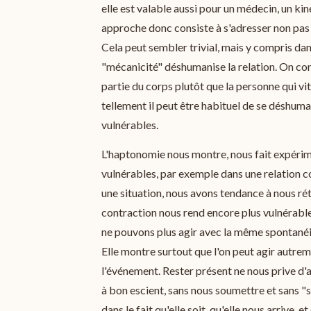
elle est valable aussi pour un médecin, un kin
approche donc consiste à s'adresser non pas 
Cela peut sembler trivial, mais y compris dans
"mécanicité" déshumanise la relation. On co
partie du corps plutôt que la personne qui vit
tellement il peut être habituel de se déshum
vulnérables.
L'haptonomie nous montre, nous fait expéri
vulnérables, par exemple dans une relation c
une situation, nous avons tendance à nous rétr
contraction nous rend encore plus vulnérable
ne pouvons plus agir avec la même spontané
Elle montre surtout que l'on peut agir autreme
l'événement. Rester présent ne nous prive d'
à bon escient, sans nous soumettre et sans "s
dans le fait qu'elle soit, qu'elle nous arrive