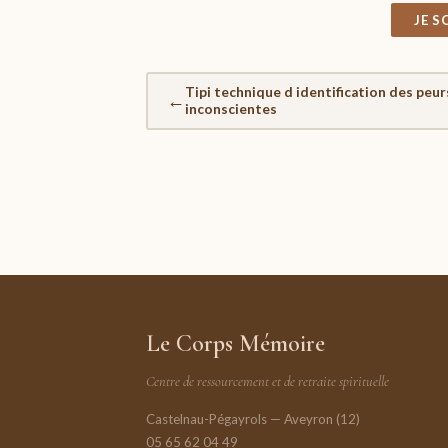
JE 
Tipi technique d identification des peur
←
inconscientes
Le Corps Mémoire
Centre de ressourcement et de retraite spirituelle
Castelnau-Pégayrols — Aveyron (12)
05 65 62 04 49