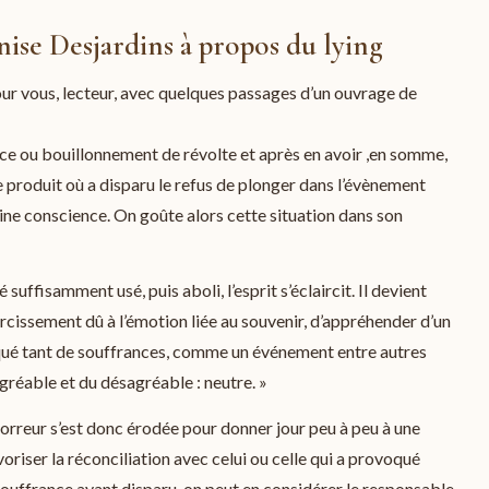
nise Desjardins à propos du lying
ur vous, lecteur, avec quelques passages d’un ouvrage de
ance ou bouillonnement de révolte et après en avoir ,en somme,
e produit où a disparu le refus de plonger dans l’évènement
ine conscience. On goûte alors cette situation dans son
té suffisamment usé, puis aboli, l’esprit s’éclaircit. Il devient
urcissement dû à l’émotion liée au souvenir, d’appréhender d’un
oqué tant de souffrances, comme un événement entre autres
’agréable et du désagréable : neutre. »
horreur s’est donc érodée pour donner jour peu à peu à une
voriser la réconciliation avec celui ou celle qui a provoqué
souffrance ayant disparu, on peut en considérer le responsable