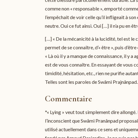
comme non « responsable », emporté comme il
l’empêchait de voir celle qu’il infligeait à s
neutre. Oui ce fut ainsi. Oui […] il n’a pu en ê
[…] « De la mécanicité à la lucidité, tel est 
permet de se connaître, d’« être », puis d’êtr
« Là où il y a manque de connaissance, il y a a
est de vous connaître. En essayant de vous co
timidité, hésitation, etc., rien ne purifie aut
Telles sont les paroles de Swâmi Prajnânpad.
Commentaire
*« Lying » veut tout simplement dire allongé. 
l’inconscient que Swâmi Pranânpad proposait 
utilisé actuellement dans ce sens et uniqueme
fondé par Arnaud Desjardins. Je ne suis pas 