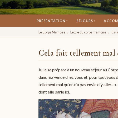
PRÉSENTATION
SÉJOURS
ACCOM
▾
▾
Un espace pour se retrouver, se ressourcer, 
Le Corps Mémoire
Lettre du corps mémoire
Cela
Cela fait tellement mal q
Julie se prépare à un nouveau séjour au Corps 
dans ma venue chez vous et, pour tout vous dir
tellement mal qu'on n'a pas envie d'y aller...
dont elle parle ici.