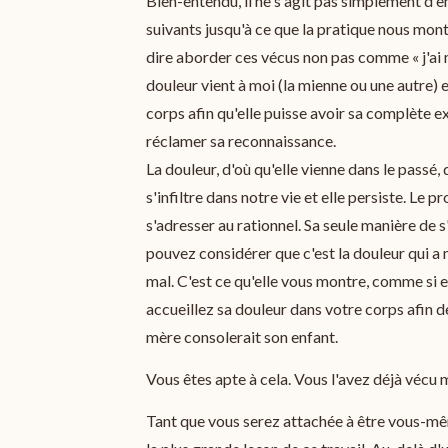
Bien-entendu, il ne s'agit pas simplement d'en p
suivants jusqu'à ce que la pratique nous mont
dire aborder ces vécus non pas comme « j'ai m
douleur vient à moi (la mienne ou une autre) et
corps afin qu'elle puisse avoir sa complète ex
réclamer sa reconnaissance.
La douleur, d'où qu'elle vienne dans le passé, 
s'infiltre dans notre vie et elle persiste. Le p
s'adresser au rationnel. Sa seule manière de 
pouvez considérer que c'est la douleur qui a m
mal. C'est ce qu'elle vous montre, comme si el
accueillez sa douleur dans votre corps afin d
mère consolerait son enfant.
Vous êtes apte à cela. Vous l'avez déjà vécu
Tant que vous serez attachée à être vous-mêm