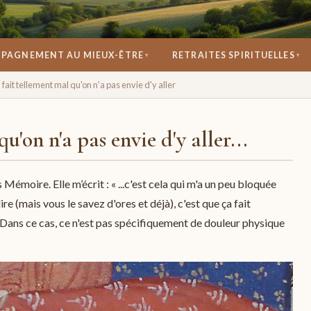
PAGNEMENT AU MIEUX-ÊTRE
RETRAITES SPIRITUELLES
▾
▾
se réconcilier avec soi.
 fait tellement mal qu'on n'a pas envie d'y aller
u'on n'a pas envie d'y aller...
Mémoire. Elle m’écrit : « ...c'est cela qui m'a un peu bloquée
e (mais vous le savez d'ores et déjà), c'est que ça fait
 ». Dans ce cas, ce n'est pas spécifiquement de douleur physique