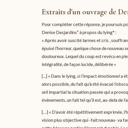
Extraits d'un ouvrage de De
Pour compléter cette réponse, je poursuis po
Denise Desjardins
¹
à propos du lying* :
« Après avoir suscité larmes et cris , souffr
épuisé l’horreur, quelque chose de nouveau s
douloureux. Lequel du coup est revécu en ple
intégralité, de façon lucide, délibérée »
[...] « Dans le lying, si l’impact émotionnel a é
alors possible, du fait qu’à été évacué l’obsc
œil impartial la situation passée qui a prov
évènements, un fait tel qu’il est, au-delà de l
[…] « D’avoir été répétitivement exprimée, l’
vision plus objective qui -fait nouveau- va fa
cette blessure particulièrement durable. La 