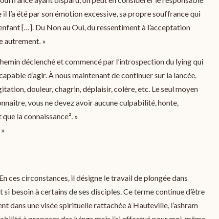
 l’a été par son émotion excessive, sa propre souffrance qui
on enfant […]. Du Non au Oui, du ressentiment à l’acceptation
tre autrement. »
le chemin déclenché et commencé par l’introspection du lying qui
e capable d’agir. À nous maintenant de continuer sur la lancée.
gitation, douleur, chagrin, déplaisir, colère, etc. Le seul moyen
nnaître, vous ne devez avoir aucune culpabilité, honte,
ant que la connaissance
²
. »
 »
En ces circonstances, il désigne le travail de plongée dans
si besoin à certains de ses disciples. Ce terme continue d’être
nt dans une visée spirituelle rattachée à Hauteville, l’ashram
habilité à proposer des lyings mais j’ai effectué pour moi-même