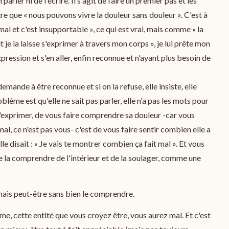
arler ni de l'écrire. Il s'agit de faire un premier pas et les
re que « nous pouvons vivre la douleur sans douleur ». C'est à
al et c'est insupportable », ce qui est vrai, mais comme « la
 je la laisse s'exprimer à travers mon corps », je lui prête mon
pression et s'en aller, enfin reconnue et n'ayant plus besoin de
demande à être reconnue et si on la refuse, elle insiste, elle
roblème est qu'elle ne sait pas parler, elle n'a pas les mots pour
s'exprimer, de vous faire comprendre sa douleur -car vous
al, ce n'est pas vous- c'est de vous faire sentir combien elle a
le disait : « Je vais te montrer combien ça fait mal ». Et vous
e la comprendre de l'intérieur et de la soulager, comme une
 mais peut-être sans bien le comprendre.
e, cette entité que vous croyez être, vous aurez mal. Et c'est